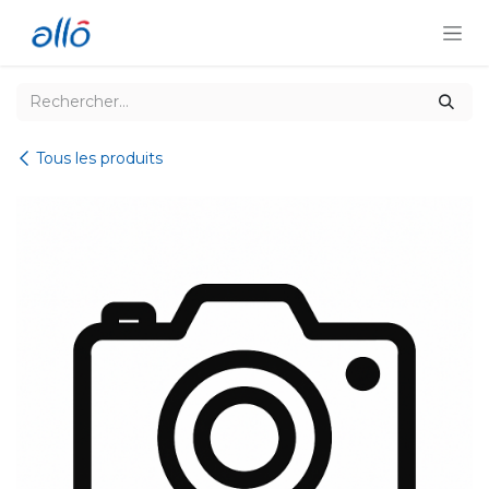
Se rendre au contenu
Tous les produits