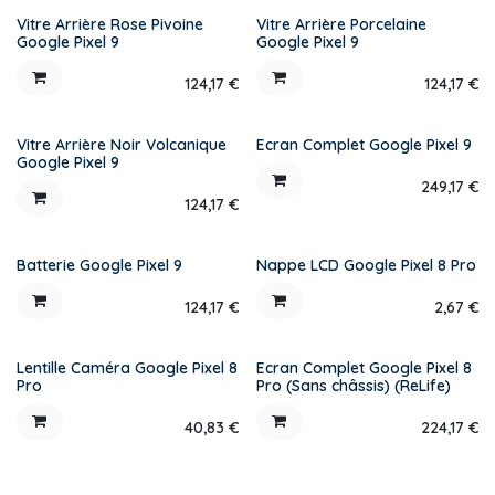
Vitre Arrière Rose Pivoine
Vitre Arrière Porcelaine
Google Pixel 9
Google Pixel 9
124,17
€
124,17
€
Vitre Arrière Noir Volcanique
Ecran Complet Google Pixel 9
Google Pixel 9
249,17
€
124,17
€
Batterie Google Pixel 9
Nappe LCD Google Pixel 8 Pro
124,17
€
2,67
€
Lentille Caméra Google Pixel 8
Ecran Complet Google Pixel 8
Pro
Pro (Sans châssis) (ReLife)
40,83
€
224,17
€