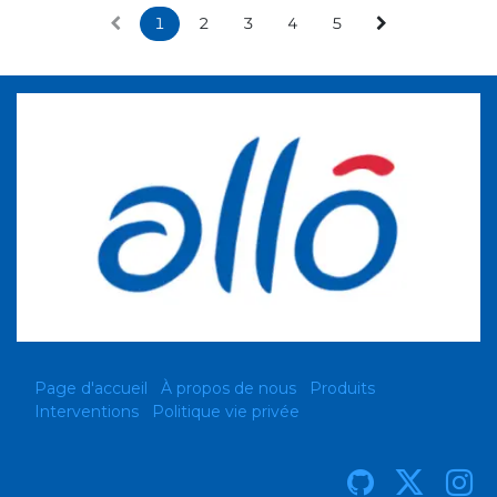
1
2
3
4
5
Page d'accueil
À propos de nous
Produits
Interventions
Politique vie privée