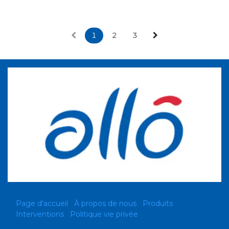
1
2
3
Page d'accueil
À propos de nous
Produits
Interventions
Politique vie privée