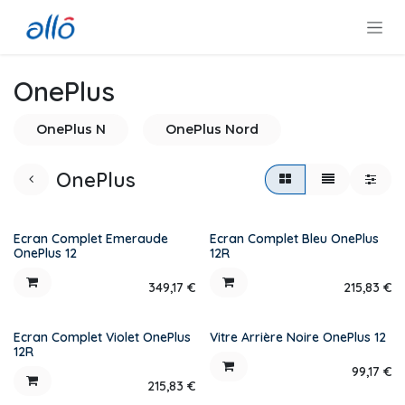
Se rendre au contenu
OnePlus
OnePlus N
OnePlus Nord
OnePlus
Ecran Complet Emeraude
Ecran Complet Bleu OnePlus
OnePlus 12
12R
349,17
€
215,83
€
Ecran Complet Violet OnePlus
Vitre Arrière Noire OnePlus 12
12R
99,17
€
215,83
€