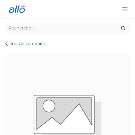
Se rendre au contenu
Tous les produits