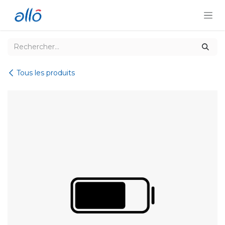
Se rendre au contenu
Tous les produits