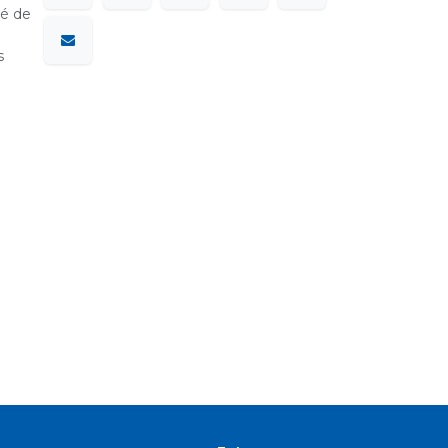
sé de
s