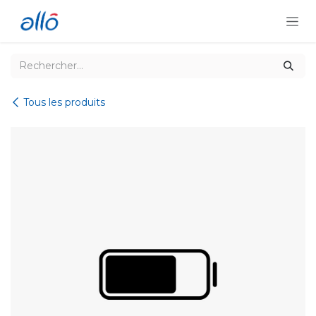
Se rendre au contenu
Tous les produits