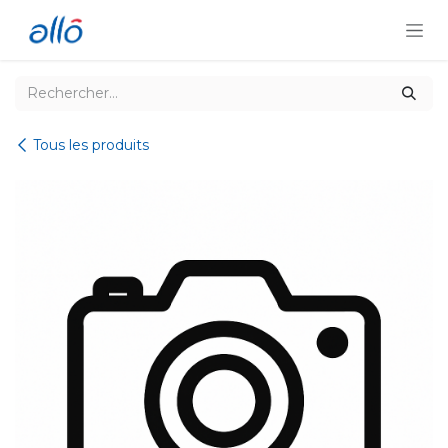
Se rendre au contenu
Tous les produits