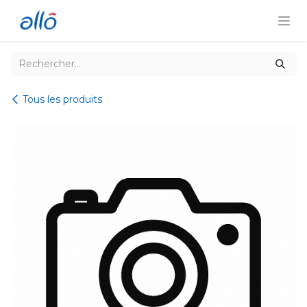
Se rendre au contenu
Tous les produits