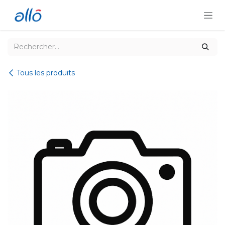
Se rendre au contenu
Tous les produits