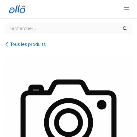
Se rendre au contenu
Tous les produits