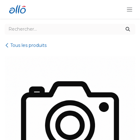
Se rendre au contenu
Tous les produits