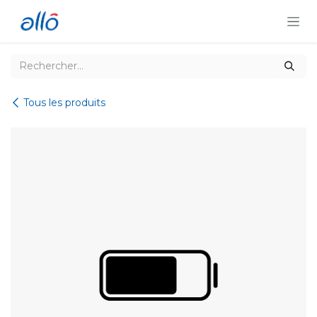
Se rendre au contenu
Tous les produits