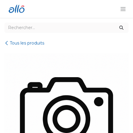
Se rendre au contenu
Tous les produits