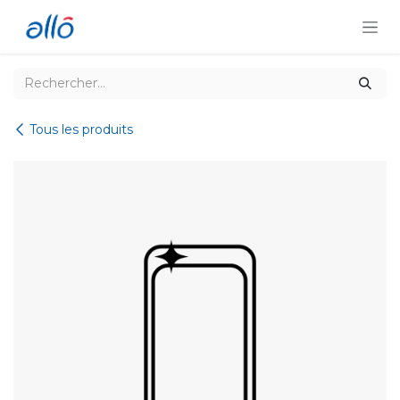
Se rendre au contenu
Tous les produits