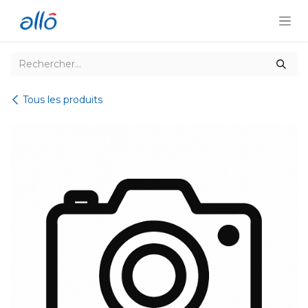
Se rendre au contenu
Tous les produits