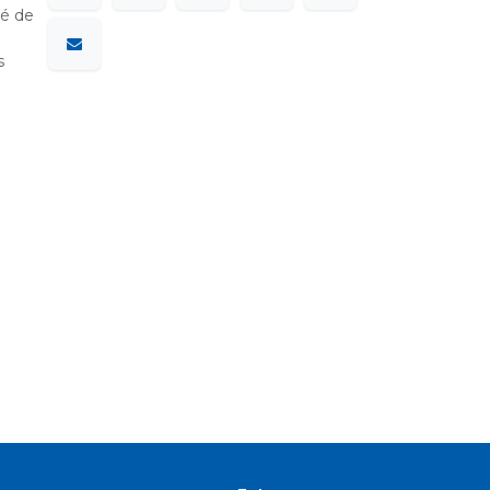
sé de
s