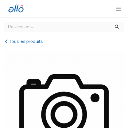
Se rendre au contenu
Tous les produits