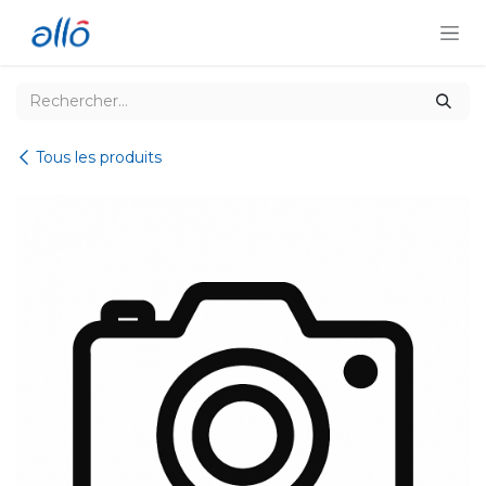
Se rendre au contenu
Tous les produits