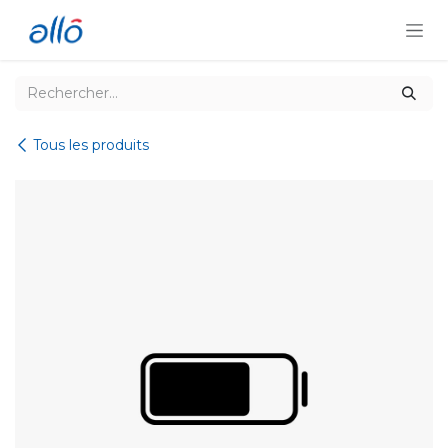
Se rendre au contenu
Tous les produits