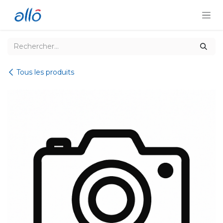
Se rendre au contenu
Tous les produits