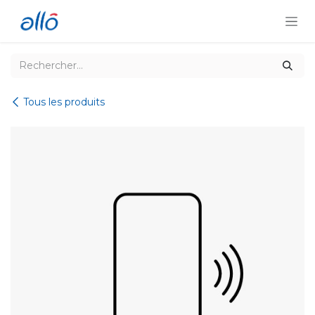
Se rendre au contenu
Tous les produits