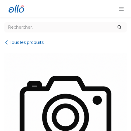
Se rendre au contenu
Tous les produits