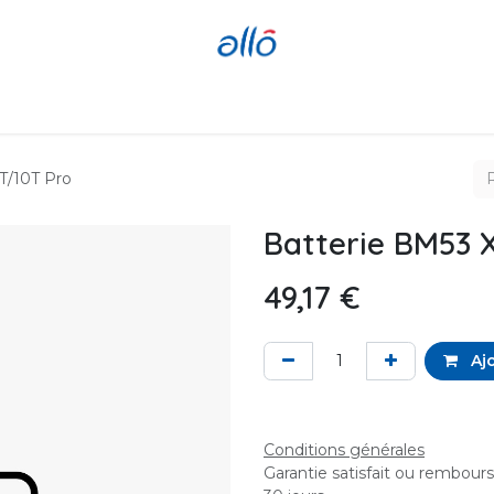
Réparer
Acheter
Revendre
T/10T Pro
Batterie BM53 X
49,17
€
Ajo
Conditions générales
Garantie satisfait ou rembour