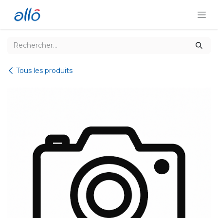
Se rendre au contenu
Tous les produits