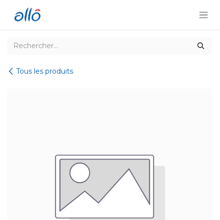
Se rendre au contenu
Tous les produits