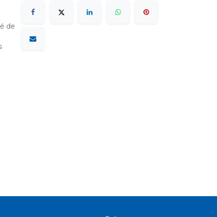
sé de
s