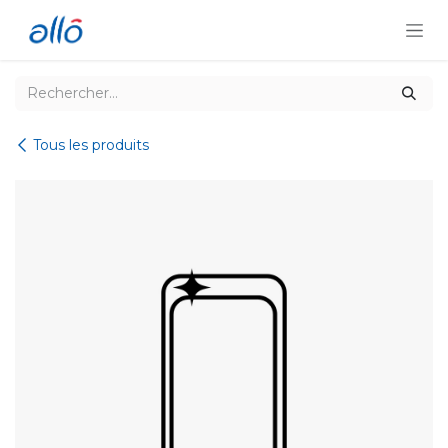
Se rendre au contenu
Tous les produits