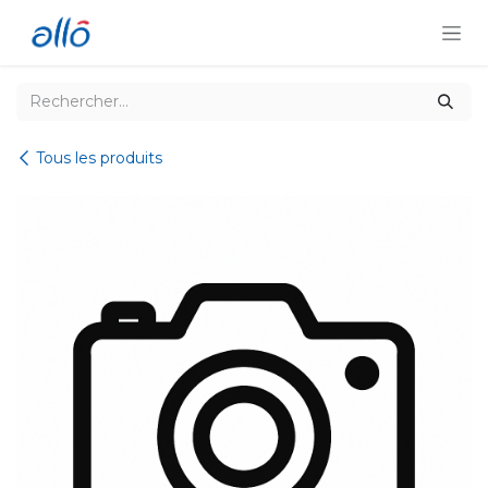
Se rendre au contenu
Tous les produits