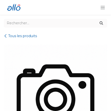
Se rendre au contenu
Tous les produits