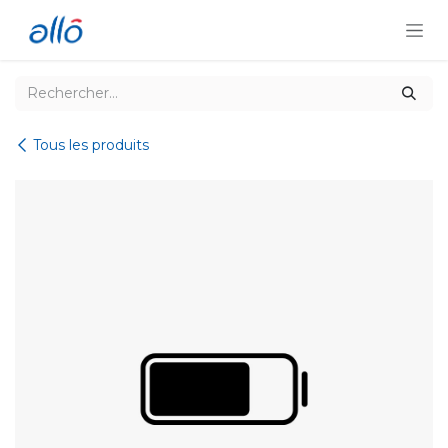
Se rendre au contenu
Tous les produits