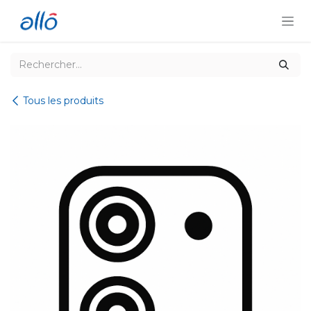
Se rendre au contenu
Tous les produits