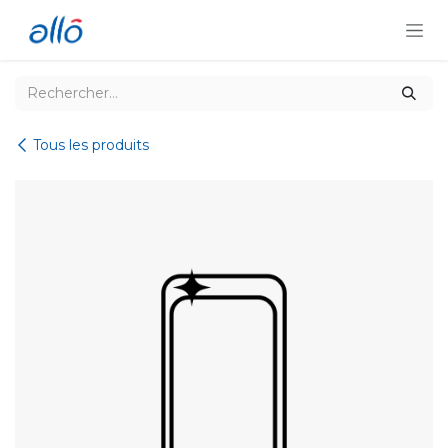
Se rendre au contenu
Tous les produits