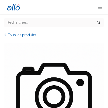
Se rendre au contenu
Tous les produits