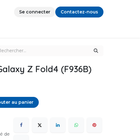
Se connecter
Contactez-nous
alaxy Z Fold4 (F936B)
uter au panier
sé de