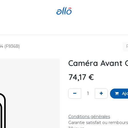
Réparer
Acheter
Revendre
d4 (F936B)
Caméra Avant G
74,17
€
Ajo
Conditions générales
Garantie satisfait ou rembour