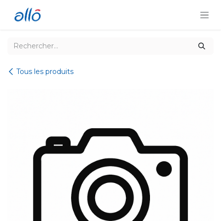
Se rendre au contenu
Tous les produits