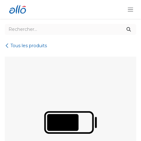
Se rendre au contenu
Tous les produits