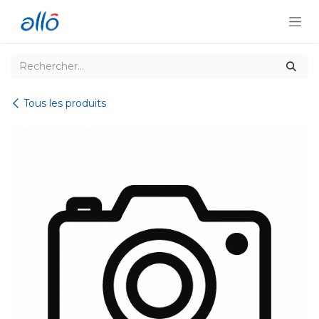
Se rendre au contenu
Tous les produits