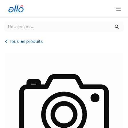
Se rendre au contenu
Tous les produits