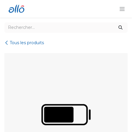
Se rendre au contenu
Tous les produits