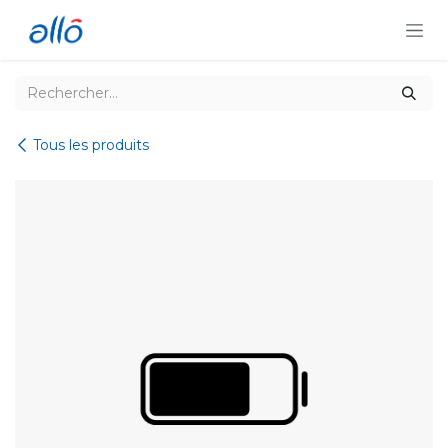
Se rendre au contenu
Tous les produits