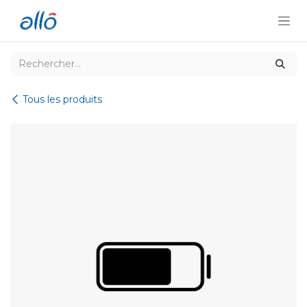
Se rendre au contenu
Tous les produits