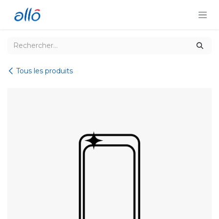
Se rendre au contenu
Tous les produits