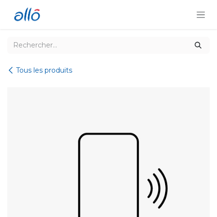
Se rendre au contenu
Tous les produits