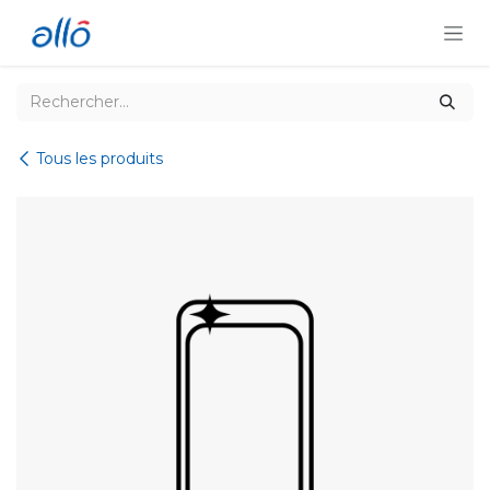
Se rendre au contenu
Tous les produits