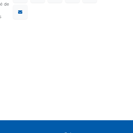
sé de
s