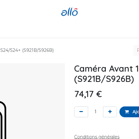
Réparer
Acheter
Revendre
 S24/S24+ (S921B/S926B)
Caméra Avant 
(S921B/S926B)
74,17
€
Ajo
Conditions générales