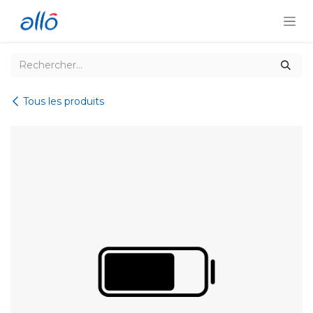
Se rendre au contenu
Tous les produits