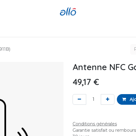
Réparer
Acheter
Revendre
911B)
Antenne NFC Ga
49,17
€
Ajo
Conditions générales
Garantie satisfait ou rembour