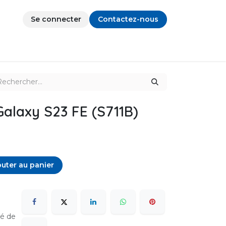
Se connecter
Contactez-nous
alaxy S23 FE (S711B)
uter au panier
sé de