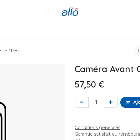
Réparer
Acheter
Revendre
E (S711B)
Caméra Avant G
57,50
€
Ajo
Conditions générales
Garantie satisfait ou rembour