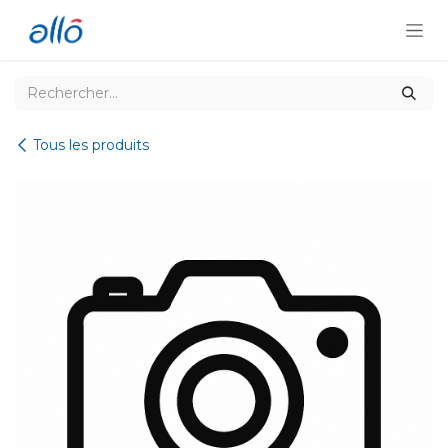
Se rendre au contenu
Tous les produits